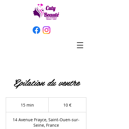
Epilation du ventre
10
euros
15 min
1
10 €
5
m
14 Avenue Frayce, Saint-Ouen-sur-
i
Seine, France
n